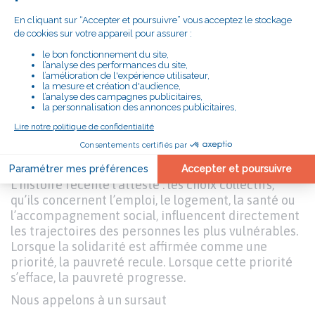
sans aucune ressource, la précarité aggravée des
personnes étrangères privées de droits, la hausse
des personnes à l’état de santé dégradé. Elles
rappellent aussi une évidence trop souvent oubliée
: occuper un emploi ne protège plus
nécessairement de la pauvreté.
Ces constats ne sont pas que statistiques. Ils
traduisent des vies cabossées, des parcours brisés,
des enfants qui subissent la pauvreté de leurs
parents. Ils disent surtout une chose : la pauvreté
n’est pas un choix et encore moins une fatalité.
L’histoire récente l’atteste : les choix collectifs,
qu’ils concernent l’emploi, le logement, la santé ou
l’accompagnement social, influencent directement
les trajectoires des personnes les plus vulnérables.
Lorsque la solidarité est affirmée comme une
priorité, la pauvreté recule. Lorsque cette priorité
s’efface, la pauvreté progresse.
Nous appelons à un sursaut