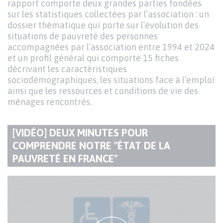
rapport comporte deux grandes parties fondées
sur les statistiques collectées par l’association : un
dossier thématique qui porte sur l’évolution des
situations de pauvreté des personnes
accompagnées par l’association entre 1994 et 2024
et un profil général qui comporte 15 fiches
décrivant les caractéristiques
sociodémographiques, les situations face à l’emploi
ainsi que les ressources et conditions de vie des
ménages rencontrés.
[VIDÉO] DEUX MINUTES POUR
COMPRENDRE NOTRE "ÉTAT DE LA
TITRE
PAUVRETÉ EN FRANCE"
DU
PARAGRAPHE
Code
Visuel
de
d'aperçu
la
de
vidéo
la