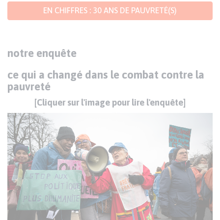
EN CHIFFRES : 30 ANS DE PAUVRETÉ(S)
Texte
notre enquête
ce qui a changé dans le combat contre la
pauvreté
[Cliquer sur l'image pour lire l'enquête]