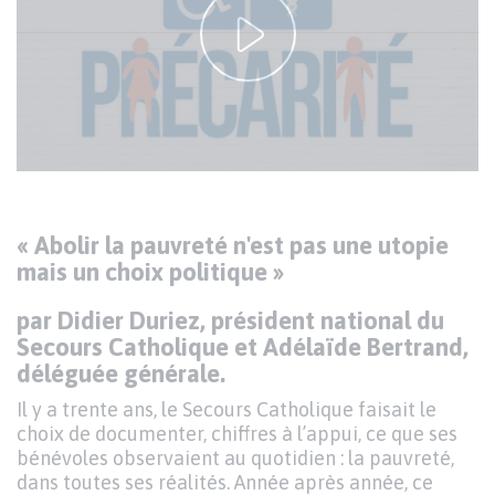
YouTube
vidéo
Accepter le cookie Youtube
Texte
«
Abolir la pauvreté n'est pas une utopie
mais un choix politique
»
par Didier Duriez, président national du
Secours Catholique et Adélaïde Bertrand,
déléguée générale.
Il y a trente ans, le Secours Catholique faisait le
choix de documenter, chiffres à l’appui, ce que ses
bénévoles observaient au quotidien : la pauvreté,
dans toutes ses réalités. Année après année, ce