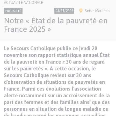
CONTENU
ACTUALITÉ NATIONALE
NATIONAL
Thème
Ville(s)
24/11/2025
Seine-Maritime
PRÉCARITÉ
Notre « État de la pauvreté en
France 2025 »
Texte
Le Secours Catholique publie ce jeudi 20
Paragraphes
de
novembre son rapport statistique annuel État
contenu
de la pauvreté en France « 30 ans de regard
sur les pauvretés ». À cette occasion, le
Secours Catholique revient sur 30 ans
d'observation de situations de pauvretés en
France. Parmi ces évolutions l'association
alerte notamment sur un accroissement de la
part des femmes et des familles ainsi que des
personnes en situation de longue maladie ou
de handicap parmi les personnes accueillies