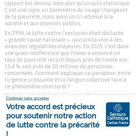
rapport est devenu bien plus qu’un outil statistique.
C’est une vigie, un baromètre du visage changeant
de la pauvreté, mais aussi un cri adressé à la
société et aux pouvoirs publics.
En 1994, la lutte contre l’exclusion était déclarée
« grande cause nationale », ouvrant la voie à des
avancées législatives majeures. En 2025, c’est dans
une quasi-indifférence que l’Insee a annoncé un
taux de pauvreté record depuis près de trente ans :
15,4 %, soit près de 10 millions de personnes
concernées. Comment expliquer ce paradoxe, entre
l’urgence croissante et la fatigue collective face à
ce phénomène structurel ?
Un appauvrissement presque continu
Les données recueillies par le Secours Catholique
racontent une histoire sans fard :
l’appauvrissement presque continu des ménages
accueillis, principalement des femmes et des
enfants, la part croissante des ménages ne vivant