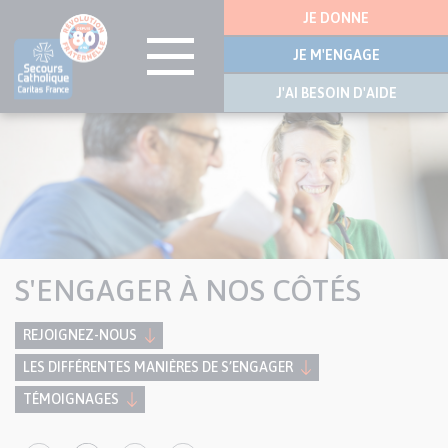
Menu
JE DONNE
latérale
JE M'ENGAGE
J'AI BESOIN D'AIDE
Visuel
Aller
bannière
au
contenu
principal
S'ENGAGER À NOS CÔTÉS
REJOIGNEZ-NOUS
LES DIFFÉRENTES MANIÈRES DE S’ENGAGER
TÉMOIGNAGES