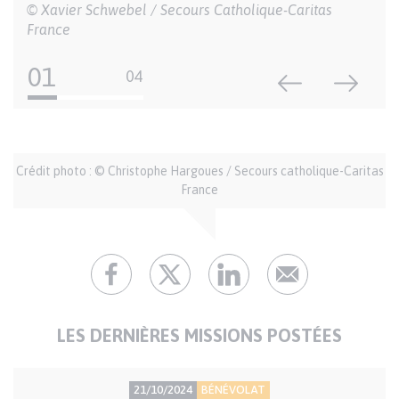
Crédits
© Xavier Schwebel / Secours Catholique-Caritas
France
01
04
Auteur
Crédit photo : © Christophe Hargoues / Secours catholique-Caritas
et
France
crédits
LES DERNIÈRES MISSIONS POSTÉES
PRÉCISION
TYPE
21/10/2024
BÉNÉVOLAT