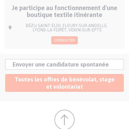
SUR
D'OFFRE
Je participe au fonctionnement d'une
LA
DATE
boutique textile itinérante
VILLE(S)
BÉZU-SAINT-ÉLOI
FLEURY-SUR-ANDELLE
LYONS-LA-FORÊT
VEXIN-SUR-EPTE
CONSULTER
Bouton
Envoyer une candidature spontanée
candidature
spontanée
Bouton
Toutes les offres de bénévolat, stage
offres
et volontariat